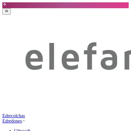
Edrecolchas
Edredones
Ultrasoft