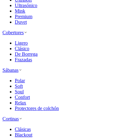
Ultrasónico
Mink
Premium
Duvet
Cobertores
Ligero
Clásico
De Borrega
Frazadas
Sábanas
Polar
Soft
Soul
Confort
Relax
Protectores de colchón
Cortinas
Clásicas
Blackout