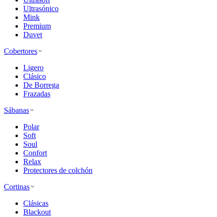
Ultrasónico
Mink
Premium
Duvet
Cobertores
Ligero
Clásico
De Borrega
Frazadas
Sábanas
Polar
Soft
Soul
Confort
Relax
Protectores de colchón
Cortinas
Clásicas
Blackout