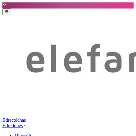
Edrecolchas
Edredones
Ultrasoft