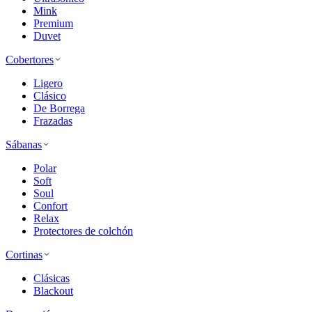
Mink
Premium
Duvet
Cobertores
Ligero
Clásico
De Borrega
Frazadas
Sábanas
Polar
Soft
Soul
Confort
Relax
Protectores de colchón
Cortinas
Clásicas
Blackout