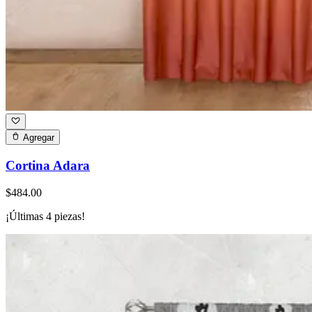
Agregar
Cortina Adara
$484.00
¡Últimas
4
piezas!