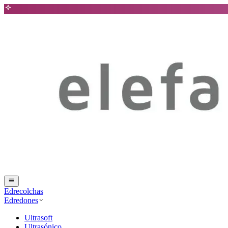
Edrecolchas
Edredones
Ultrasoft
Ultrasónico