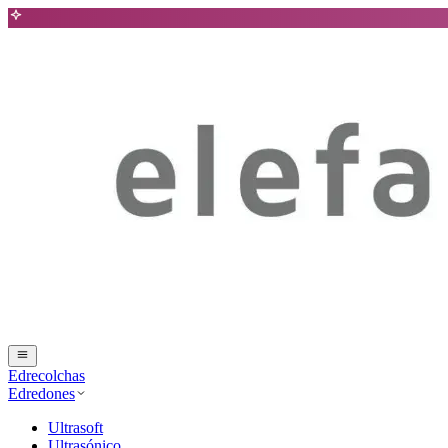
Edrecolchas
Edredones
Ultrasoft
Ultrasónico