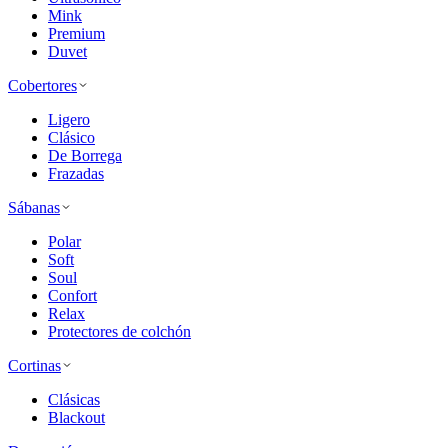
Mink
Premium
Duvet
Cobertores
Ligero
Clásico
De Borrega
Frazadas
Sábanas
Polar
Soft
Soul
Confort
Relax
Protectores de colchón
Cortinas
Clásicas
Blackout