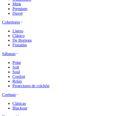
Mink
Premium
Duvet
Cobertores
Ligero
Clásico
De Borrega
Frazadas
Sábanas
Polar
Soft
Soul
Confort
Relax
Protectores de colchón
Cortinas
Clásicas
Blackout