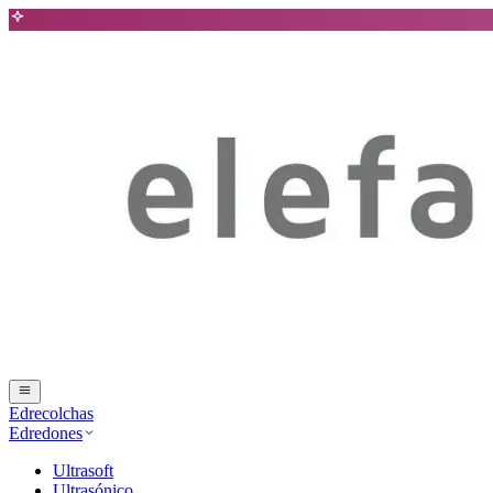
Edrecolchas
Edredones
Ultrasoft
Ultrasónico