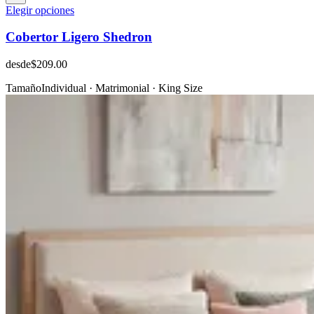
Elegir opciones
Cobertor Ligero Shedron
desde
$209.00
Tamaño
Individual · Matrimonial · King Size