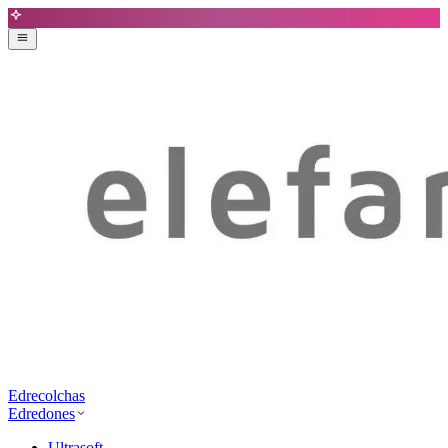
Edrecolchas
Edredones
Ultrasoft