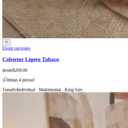
Elegir opciones
Cobertor Ligero Tabaco
desde
$209.00
¡Últimas
4
piezas!
Tamaño
Individual · Matrimonial · King Size