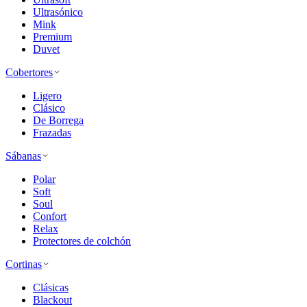
Ultrasónico
Mink
Premium
Duvet
Cobertores
Ligero
Clásico
De Borrega
Frazadas
Sábanas
Polar
Soft
Soul
Confort
Relax
Protectores de colchón
Cortinas
Clásicas
Blackout