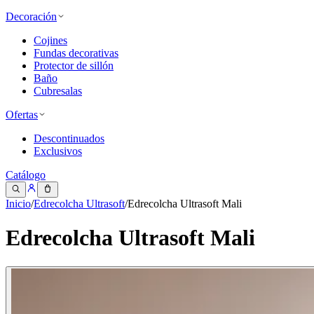
Decoración
Cojines
Fundas decorativas
Protector de sillón
Baño
Cubresalas
Ofertas
Descontinuados
Exclusivos
Catálogo
Inicio
/
Edrecolcha Ultrasoft
/
Edrecolcha Ultrasoft Mali
Edrecolcha Ultrasoft Mali