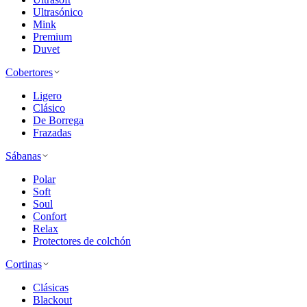
Ultrasónico
Mink
Premium
Duvet
Cobertores
Ligero
Clásico
De Borrega
Frazadas
Sábanas
Polar
Soft
Soul
Confort
Relax
Protectores de colchón
Cortinas
Clásicas
Blackout