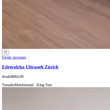
Elegir opciones
Edrecolcha Ultrasoft Zúrich
desde
$884.00
Tamaño
Matrimonial · King Size