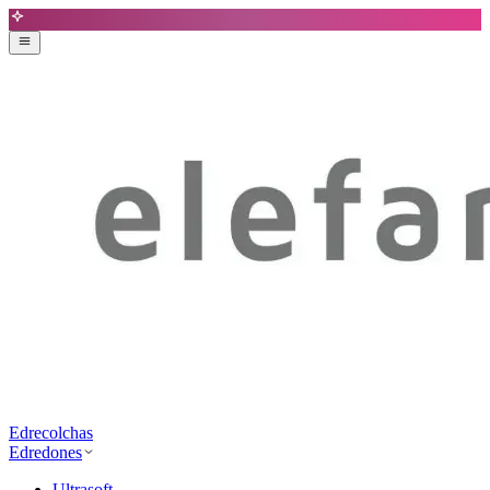
Edrecolchas
Edredones
Ultrasoft