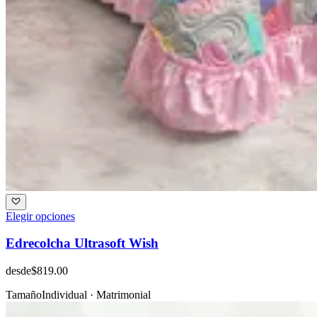
Elegir opciones
Edrecolcha Ultrasoft Wish
desde
$819.00
Tamaño
Individual · Matrimonial