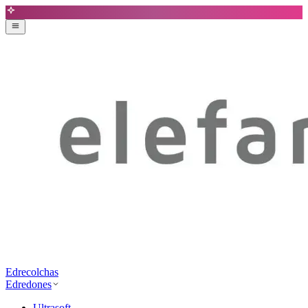
Edrecolchas
Edredones
Ultrasoft