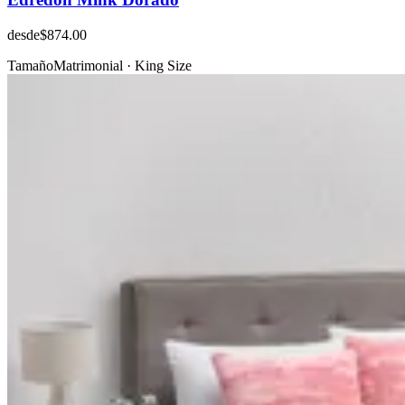
desde
$874.00
Tamaño
Matrimonial · King Size