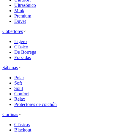
Ultrasónico
Mink
Premium
Duvet
Cobertores
Ligero
Clásico
De Borrega
Frazadas
Sábanas
Polar
Soft
Soul
Confort
Relax
Protectores de colchón
Cortinas
Clásicas
Blackout