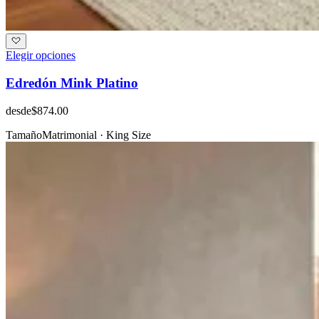
Elegir opciones
Edredón Mink Platino
desde
$874.00
Tamaño
Matrimonial · King Size