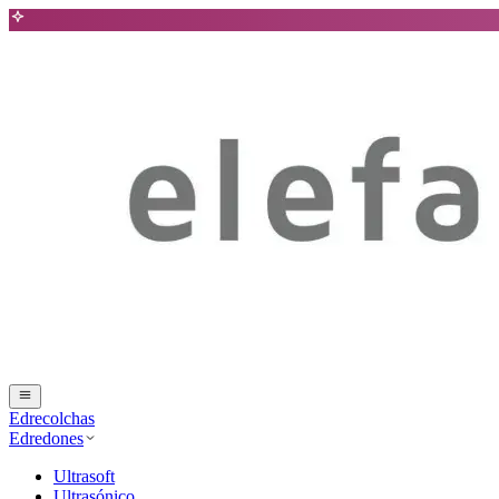
Edrecolchas
Edredones
Ultrasoft
Ultrasónico