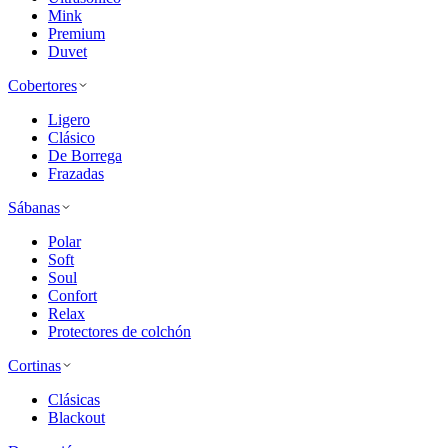
Mink
Premium
Duvet
Cobertores
Ligero
Clásico
De Borrega
Frazadas
Sábanas
Polar
Soft
Soul
Confort
Relax
Protectores de colchón
Cortinas
Clásicas
Blackout