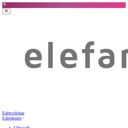
Edrecolchas
Edredones
Ultrasoft