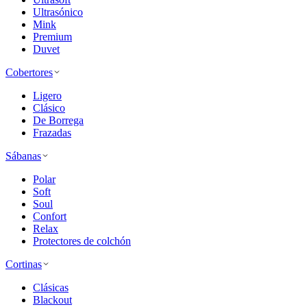
Ultrasónico
Mink
Premium
Duvet
Cobertores
Ligero
Clásico
De Borrega
Frazadas
Sábanas
Polar
Soft
Soul
Confort
Relax
Protectores de colchón
Cortinas
Clásicas
Blackout