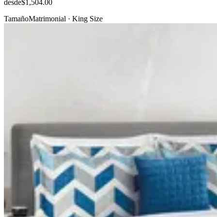
desde
$1,504.00
Tamaño
Matrimonial · King Size