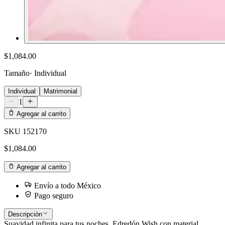
$1,084.00
Tamaño
·
Individual
Individual
Matrimonial
1
Agregar al carrito
SKU
152170
$1,084.00
Agregar al carrito
Envío a todo México
Pago seguro
Descripción
Suavidad infinita para tus noches. Edredón Wish con material