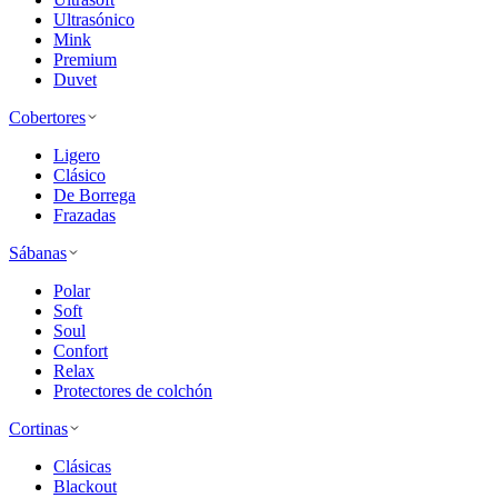
Ultrasónico
Mink
Premium
Duvet
Cobertores
Ligero
Clásico
De Borrega
Frazadas
Sábanas
Polar
Soft
Soul
Confort
Relax
Protectores de colchón
Cortinas
Clásicas
Blackout