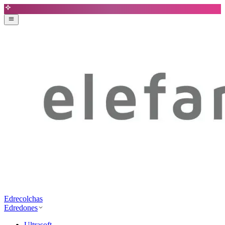
Edrecolchas
Edredones
Ultrasoft