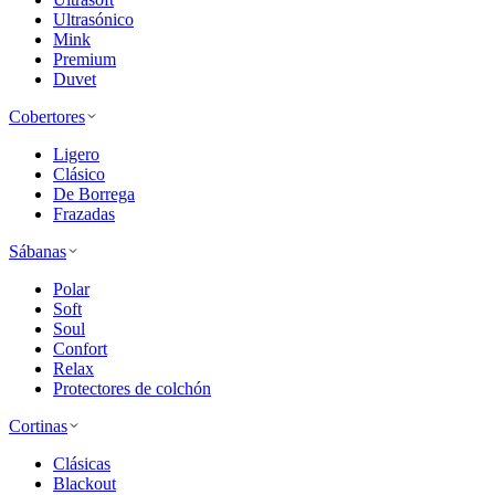
Ultrasónico
Mink
Premium
Duvet
Cobertores
Ligero
Clásico
De Borrega
Frazadas
Sábanas
Polar
Soft
Soul
Confort
Relax
Protectores de colchón
Cortinas
Clásicas
Blackout