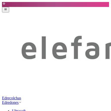
Edrecolchas
Edredones
Ultrasoft