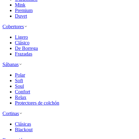
Mink
Premium
Duvet
Cobertores
Ligero
Clásico
De Borrega
Frazadas
Sábanas
Polar
Soft
Soul
Confort
Relax
Protectores de colchón
Cortinas
Clásicas
Blackout