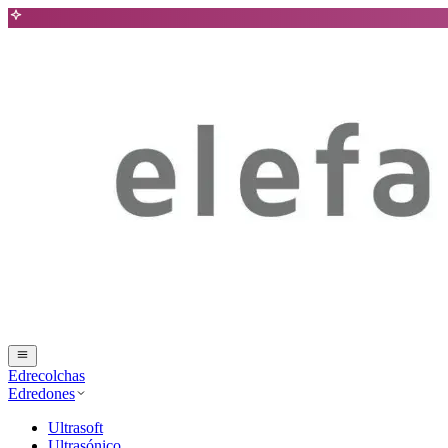
Edrecolchas
Edredones
Ultrasoft
Ultrasónico