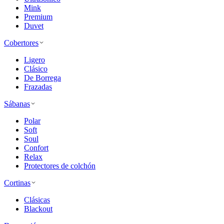
Mink
Premium
Duvet
Cobertores
Ligero
Clásico
De Borrega
Frazadas
Sábanas
Polar
Soft
Soul
Confort
Relax
Protectores de colchón
Cortinas
Clásicas
Blackout