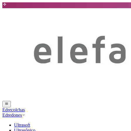
Edrecolchas
Edredones
Ultrasoft
Ultrasónico