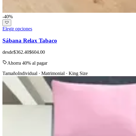
-40%
Elegir opciones
Sábana Relax Tabaco
desde
$362.40
$604.00
Ahorra 40% al pagar
Tamaño
Individual · Matrimonial · King Size