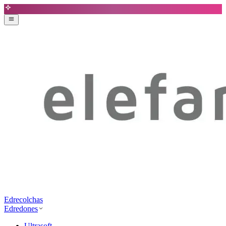
Edrecolchas
Edredones
Ultrasoft