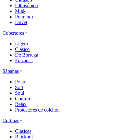
Ultrasónico
Mink
Premium
Duvet
Cobertores
Ligero
Clásico
De Borrega
Frazadas
Sábanas
Polar
Soft
Soul
Confort
Relax
Protectores de colchón
Cortinas
Clásicas
Blackout