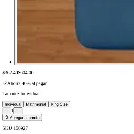
$362.40
$604.00
Ahorra 40% al pagar
Tamaño
·
Individual
Individual
Matrimonial
King Size
1
Agregar al carrito
SKU
150927