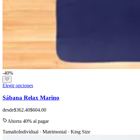
-40%
Elegir opciones
Sábana Relax Marino
desde
$362.40
$604.00
Ahorra 40% al pagar
Tamaño
Individual · Matrimonial · King Size