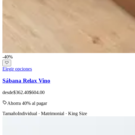
-40%
Elegir opciones
Sábana Relax Vino
desde
$362.40
$604.00
Ahorra 40% al pagar
Tamaño
Individual · Matrimonial · King Size