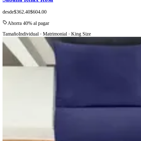
desde
$362.40
$604.00
Ahorra 40% al pagar
Tamaño
Individual · Matrimonial · King Size