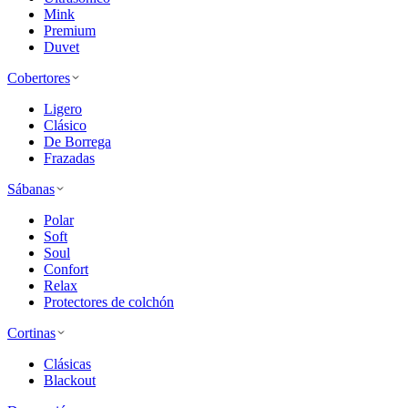
Mink
Premium
Duvet
Cobertores
Ligero
Clásico
De Borrega
Frazadas
Sábanas
Polar
Soft
Soul
Confort
Relax
Protectores de colchón
Cortinas
Clásicas
Blackout