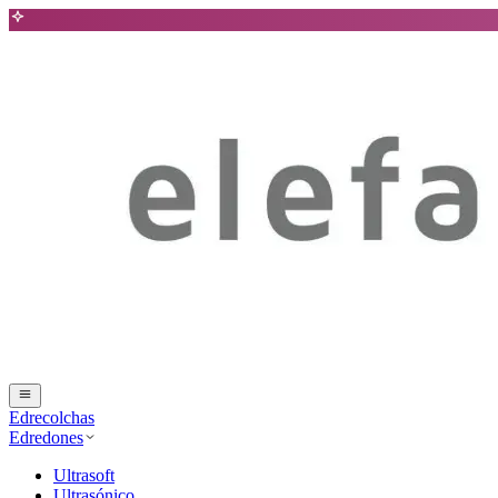
Edrecolchas
Edredones
Ultrasoft
Ultrasónico