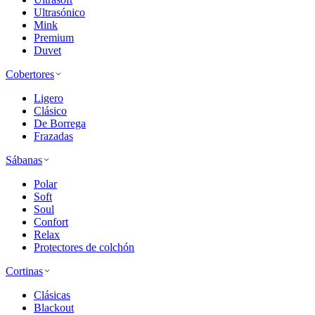
Ultrasónico
Mink
Premium
Duvet
Cobertores
Ligero
Clásico
De Borrega
Frazadas
Sábanas
Polar
Soft
Soul
Confort
Relax
Protectores de colchón
Cortinas
Clásicas
Blackout