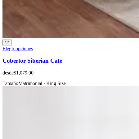
Elegir opciones
Cobertor Siberian Cafe
desde
$1,079.00
Tamaño
Matrimonial · King Size