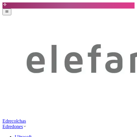
Edrecolchas
Edredones
Ultrasoft