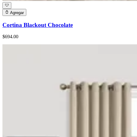
Agregar
Cortina Blackout Chocolate
$694.00