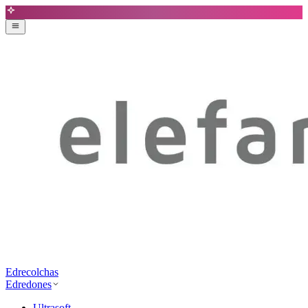
Edrecolchas
Edredones
Ultrasoft