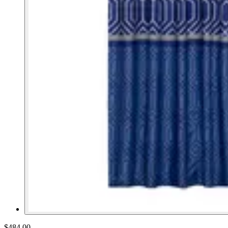
$484.00