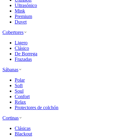
Ultrasónico
Mink
Premium
Duvet
Cobertores
Ligero
Clásico
De Borrega
Frazadas
Sábanas
Polar
Soft
Soul
Confort
Relax
Protectores de colchón
Cortinas
Clásicas
Blackout