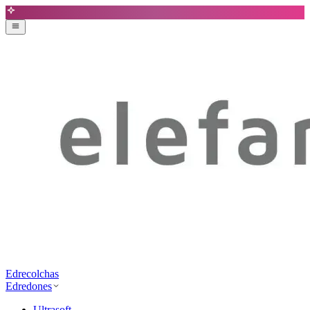
Edrecolchas
Edredones
Ultrasoft