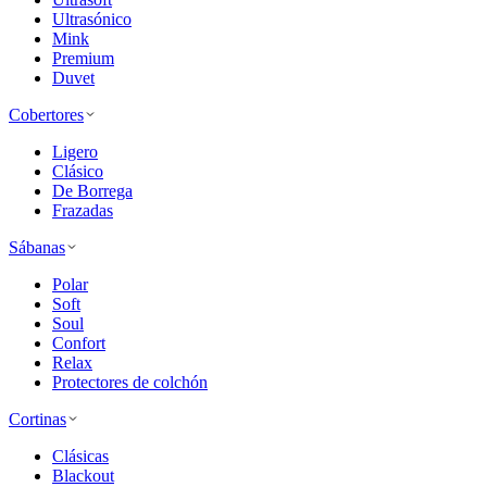
Ultrasónico
Mink
Premium
Duvet
Cobertores
Ligero
Clásico
De Borrega
Frazadas
Sábanas
Polar
Soft
Soul
Confort
Relax
Protectores de colchón
Cortinas
Clásicas
Blackout