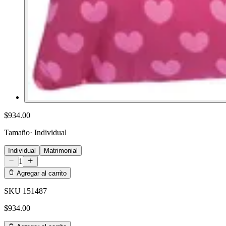
$934.00
Tamaño
·
Individual
Individual
Matrimonial
1
Agregar al carrito
SKU
151487
$934.00