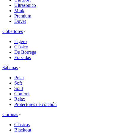
Ultrasónico
Mink
Premium
Duvet
Cobertores
Ligero
Clásico
De Borrega
Frazadas
Sábanas
Polar
Soft
Soul
Confort
Relax
Protectores de colchón
Cortinas
Clásicas
Blackout