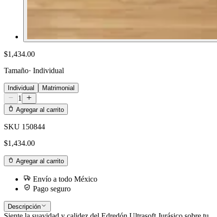
$1,434.00
Tamaño
·
Individual
Individual
Matrimonial
1
Agregar al carrito
SKU
150844
$1,434.00
Agregar al carrito
Envío a todo México
Pago seguro
Descripción
Siente la suavidad y calidez del Edredón Ultrasoft Jurásico sobre tu