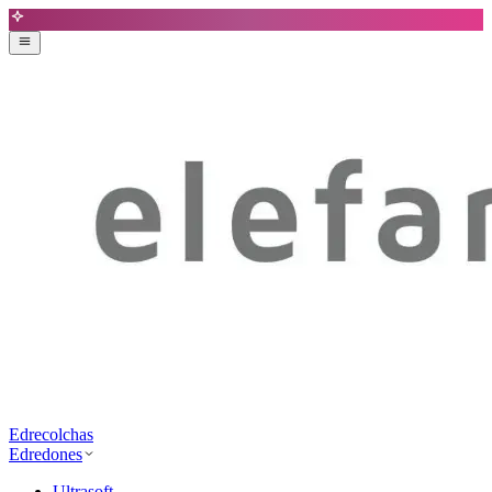
Edrecolchas
Edredones
Ultrasoft