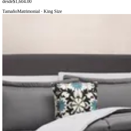
desde
$1,604.00
Tamaño
Matrimonial · King Size