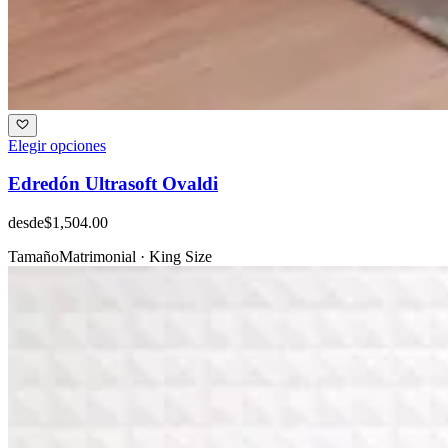
Elegir opciones
Edredón Ultrasoft Ovaldi
desde
$1,504.00
Tamaño
Matrimonial · King Size