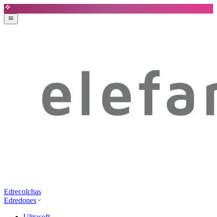
Edrecolchas
Edredones
Ultrasoft