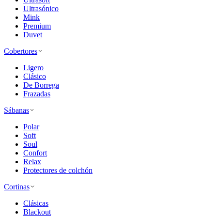
Ultrasónico
Mink
Premium
Duvet
Cobertores
Ligero
Clásico
De Borrega
Frazadas
Sábanas
Polar
Soft
Soul
Confort
Relax
Protectores de colchón
Cortinas
Clásicas
Blackout