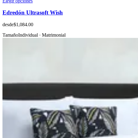
Elegir opciones
Edredón Ultrasoft Wish
desde
$1,084.00
Tamaño
Individual · Matrimonial