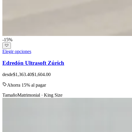
-15%
Elegir opciones
Edredón Ultrasoft Zúrich
desde
$1,363.40
$1,604.00
Ahorra 15% al pagar
Tamaño
Matrimonial · King Size