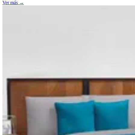
Ver más
→