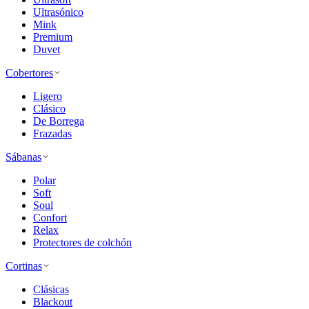
Ultrasónico
Mink
Premium
Duvet
Cobertores
Ligero
Clásico
De Borrega
Frazadas
Sábanas
Polar
Soft
Soul
Confort
Relax
Protectores de colchón
Cortinas
Clásicas
Blackout