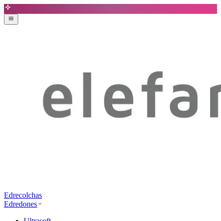
Edrecolchas
Edredones
Ultrasoft