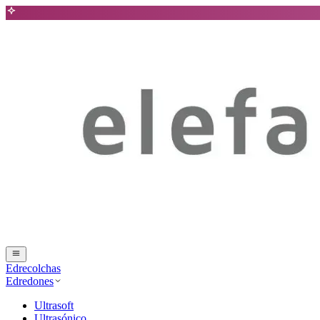
Edrecolchas
Edredones
Ultrasoft
Ultrasónico