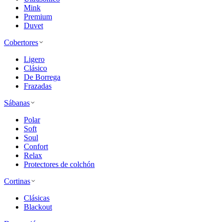
Mink
Premium
Duvet
Cobertores
Ligero
Clásico
De Borrega
Frazadas
Sábanas
Polar
Soft
Soul
Confort
Relax
Protectores de colchón
Cortinas
Clásicas
Blackout