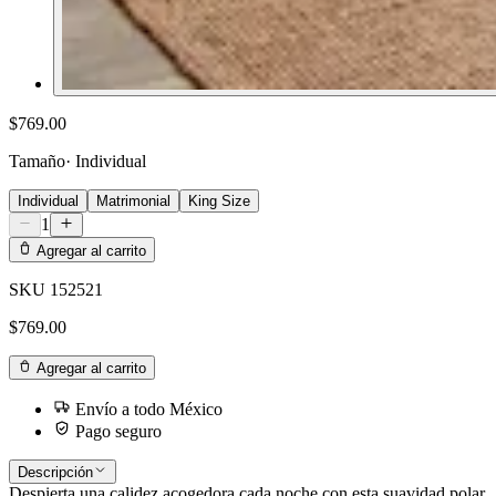
$769.00
Tamaño
·
Individual
Individual
Matrimonial
King Size
1
Agregar al carrito
SKU
152521
$769.00
Agregar al carrito
Envío a todo México
Pago seguro
Descripción
Despierta una calidez acogedora cada noche con esta suavidad polar