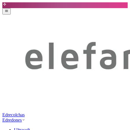
Edrecolchas
Edredones
Ultrasoft