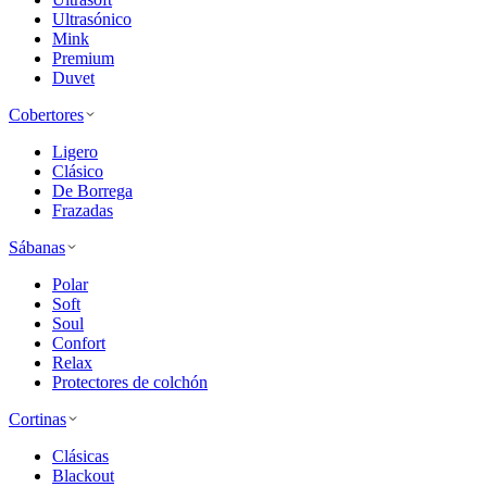
Ultrasónico
Mink
Premium
Duvet
Cobertores
Ligero
Clásico
De Borrega
Frazadas
Sábanas
Polar
Soft
Soul
Confort
Relax
Protectores de colchón
Cortinas
Clásicas
Blackout