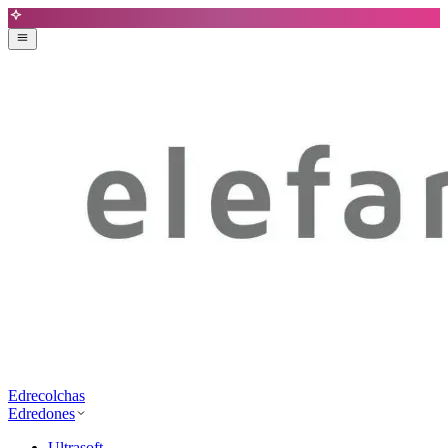
Edrecolchas
Edredones
Ultrasoft