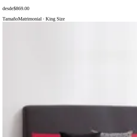
desde
$869.00
Tamaño
Matrimonial · King Size