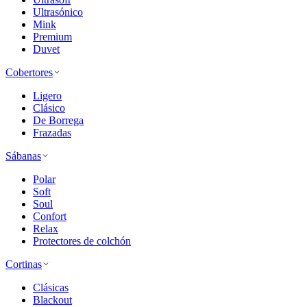
Ultrasónico
Mink
Premium
Duvet
Cobertores
Ligero
Clásico
De Borrega
Frazadas
Sábanas
Polar
Soft
Soul
Confort
Relax
Protectores de colchón
Cortinas
Clásicas
Blackout