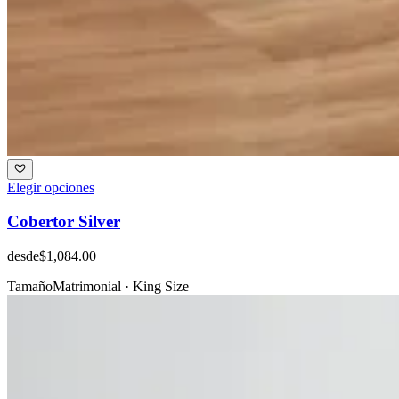
Elegir opciones
Cobertor Silver
desde
$1,084.00
Tamaño
Matrimonial · King Size