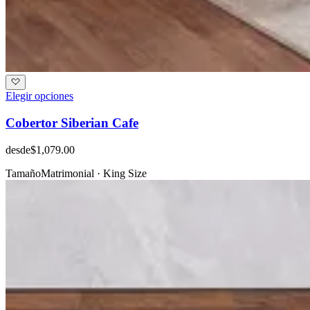
Elegir opciones
Cobertor Siberian Cafe
desde
$1,079.00
Tamaño
Matrimonial · King Size