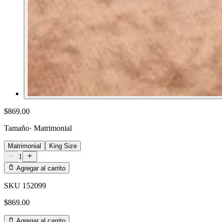
$869.00
Tamaño
·
Matrimonial
Matrimonial
King Size
1
Agregar al carrito
SKU
152099
$869.00
Agregar al carrito