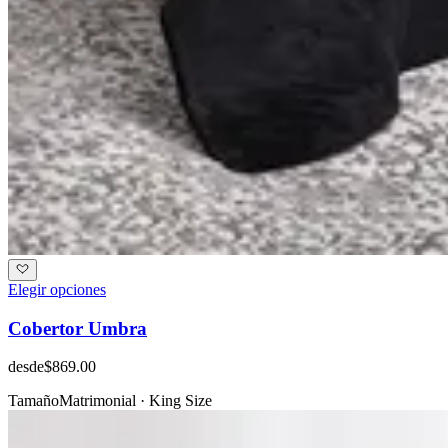
Elegir opciones
Cobertor Umbra
desde
$869.00
Tamaño
Matrimonial · King Size