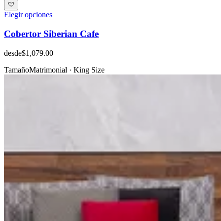
Elegir opciones
Cobertor Siberian Cafe
desde
$1,079.00
Tamaño
Matrimonial · King Size