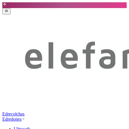
Edrecolchas
Edredones
Ultrasoft