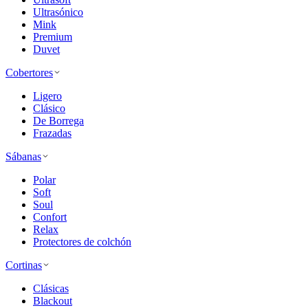
Ultrasónico
Mink
Premium
Duvet
Cobertores
Ligero
Clásico
De Borrega
Frazadas
Sábanas
Polar
Soft
Soul
Confort
Relax
Protectores de colchón
Cortinas
Clásicas
Blackout