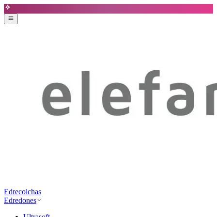
Edrecolchas
Edredones
Ultrasoft