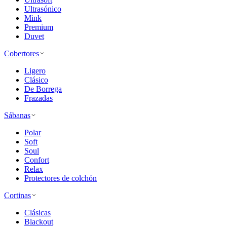
Ultrasónico
Mink
Premium
Duvet
Cobertores
Ligero
Clásico
De Borrega
Frazadas
Sábanas
Polar
Soft
Soul
Confort
Relax
Protectores de colchón
Cortinas
Clásicas
Blackout