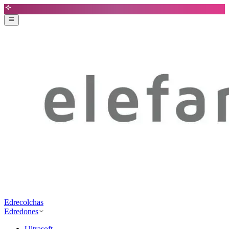
Edrecolchas
Edredones
Ultrasoft