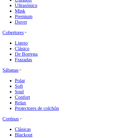
Ultrasónico
Mink
Premium
Duvet
Cobertores
Ligero
Clásico
De Borrega
Frazadas
Sábanas
Polar
Soft
Soul
Confort
Relax
Protectores de colchón
Cortinas
Clásicas
Blackout