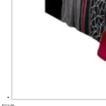
$324.00