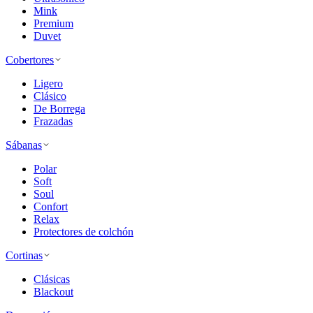
Mink
Premium
Duvet
Cobertores
Ligero
Clásico
De Borrega
Frazadas
Sábanas
Polar
Soft
Soul
Confort
Relax
Protectores de colchón
Cortinas
Clásicas
Blackout