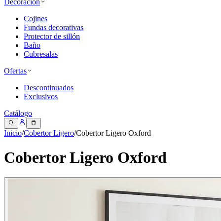
Decoración
Cojines
Fundas decorativas
Protector de sillón
Baño
Cubresalas
Ofertas
Descontinuados
Exclusivos
Catálogo
Inicio
/
Cobertor Ligero
/
Cobertor Ligero Oxford
Cobertor Ligero Oxford