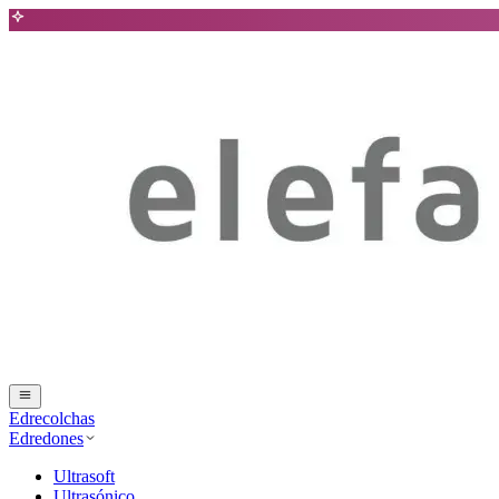
Edrecolchas
Edredones
Ultrasoft
Ultrasónico