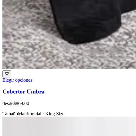
Elegir opciones
Cobertor Umbra
desde
$869.00
Tamaño
Matrimonial · King Size