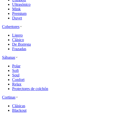
Ultrasónico
Mink
Premium
Duvet
Cobertores
Ligero
Clásico
De Borrega
Frazadas
Sábanas
Polar
Soft
Soul
Confort
Relax
Protectores de colchón
Cortinas
Clásicas
Blackout