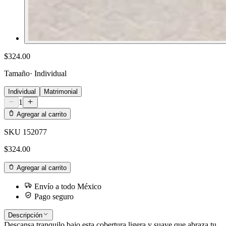
$324.00
Tamaño
·
Individual
Individual
Matrimonial
1
Agregar al carrito
SKU
152077
$324.00
Agregar al carrito
Envío a todo México
Pago seguro
Descripción
Descansa tranquilo bajo esta cobertura ligera y suave que abraza tu