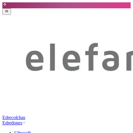
Edrecolchas
Edredones
Ultrasoft