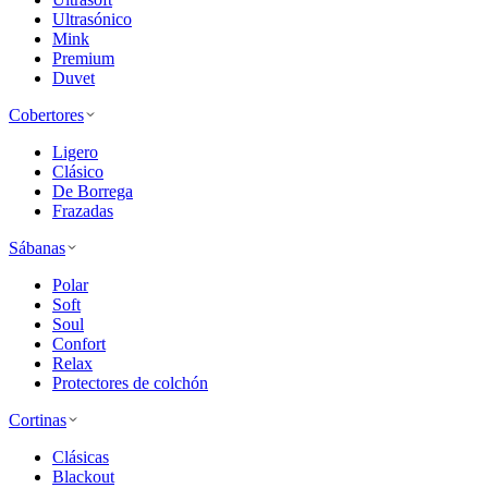
Ultrasónico
Mink
Premium
Duvet
Cobertores
Ligero
Clásico
De Borrega
Frazadas
Sábanas
Polar
Soft
Soul
Confort
Relax
Protectores de colchón
Cortinas
Clásicas
Blackout