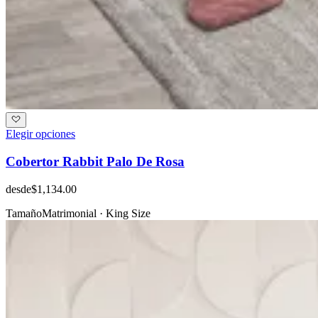
Elegir opciones
Cobertor Rabbit Palo De Rosa
desde
$1,134.00
Tamaño
Matrimonial · King Size