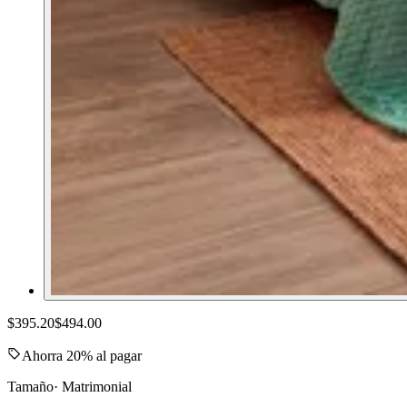
$395.20
$494.00
Ahorra 20% al pagar
Tamaño
·
Matrimonial