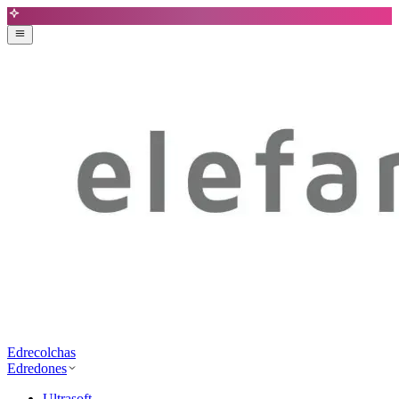
Edrecolchas
Edredones
Ultrasoft