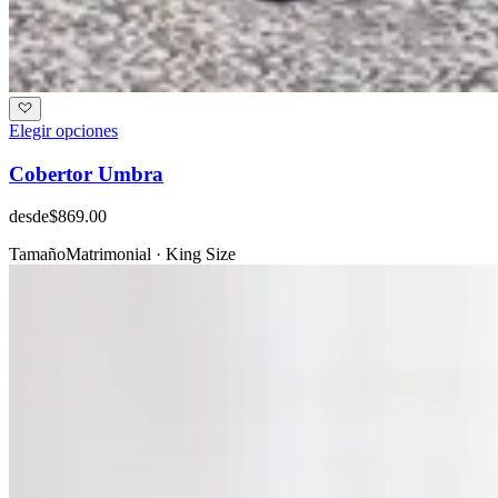
Elegir opciones
Cobertor Umbra
desde
$869.00
Tamaño
Matrimonial · King Size